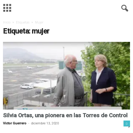
Inicio
Etiquetas
Mujer
M
Etiqueta: mujer
u
s
e
o
A
e
Silvia Ortas, una pionera en las Torres de Control
r
-
Victor Guerrero
diciembre 13, 2020
0
o