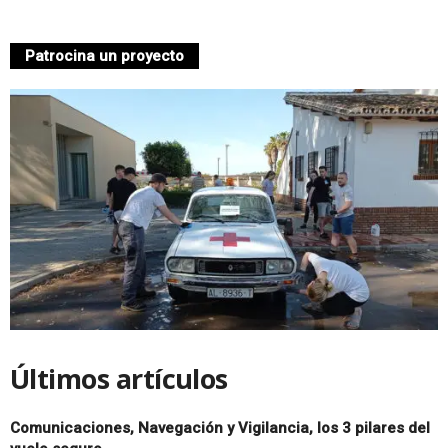
n
Patrocina un proyecto
á
u
t
i
c
o
d
Últimos artículos
e
M
Comunicaciones, Navegación y Vigilancia, los 3 pilares del