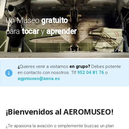
n
Un Museo
gratuito
á
para
tocar
y
aprender
u
t
i
¿
Quieres venir a visitarnos
en grupo?
Debes potente
c
en contacto con nosotros. Tlf.
952 04 81 76
o
agpmuseo@aena.es
o
d
¡Bienvenidos al AEROMUSEO!
e
M
¿Te apasiona la aviación o simplemente buscas un plan