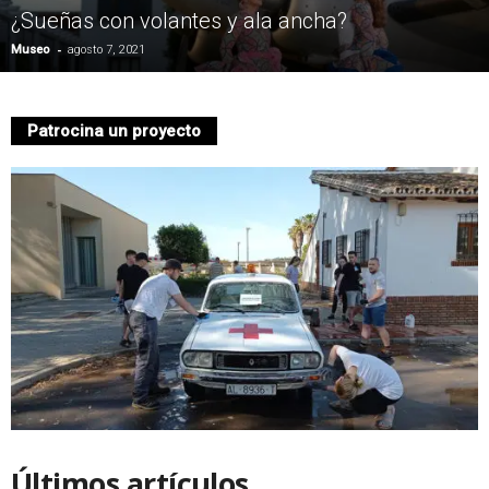
¿Sueñas con volantes y ala ancha?
n
-
Museo
agosto 7, 2021
á
u
Patrocina un proyecto
t
i
c
o
d
e
M
Últimos artículos