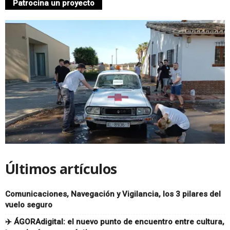
Patrocina un proyecto
n
á
u
t
i
c
o
Últimos artículos
d
Comunicaciones, Navegación y Vigilancia, los 3 pilares del
e
vuelo seguro
M
✈️ ÁGORAdigital: el nuevo punto de encuentro entre cultura,