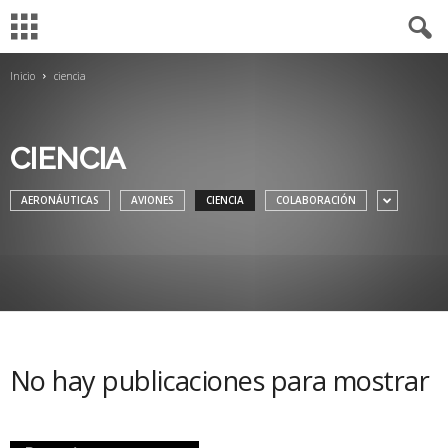
Inicio
ciencia
M
u
CIENCIA
s
AERONÁUTICAS
AVIONES
CIENCIA
COLABORACIÓN
e
o
A
e
No hay publicaciones para mostrar
r
o